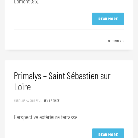
Domont (95).
READ MORE
NO COMMENTS
Primalys – Saint Sébastien sur
Loire
MARDI, 07 MAI 2019
BY
JULIEN LE SINGE
Perspective extérieure terrasse
READ MORE