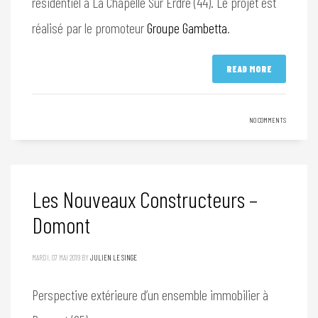
résidentiel à La Chapelle Sur Erdre (44). Le projet est
réalisé par le promoteur
Groupe Gambetta
.
READ MORE
NO COMMENTS
Les Nouveaux Constructeurs –
Domont
MARDI, 07 MAI 2019
BY
JULIEN LE SINGE
Perspective extérieure d’un ensemble immobilier à