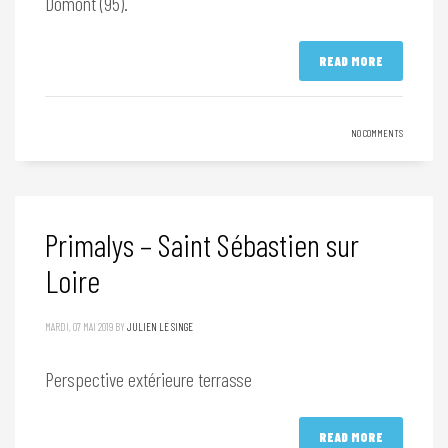
Domont (95).
READ MORE
NO COMMENTS
Primalys – Saint Sébastien sur
Loire
MARDI, 07 MAI 2019
BY
JULIEN LE SINGE
Perspective extérieure terrasse
READ MORE